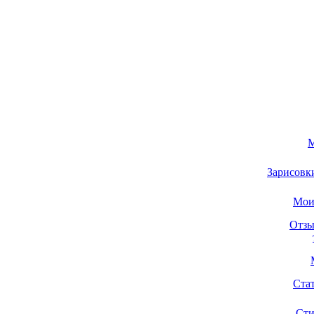
М
Зарисовк
Мои
Отзы
Ста
Сти