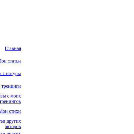
Главная
ои статьи
и с натуры
 тренинги
вы с моих
тренингов
Мои стихи
тьи других
авторов
хи других