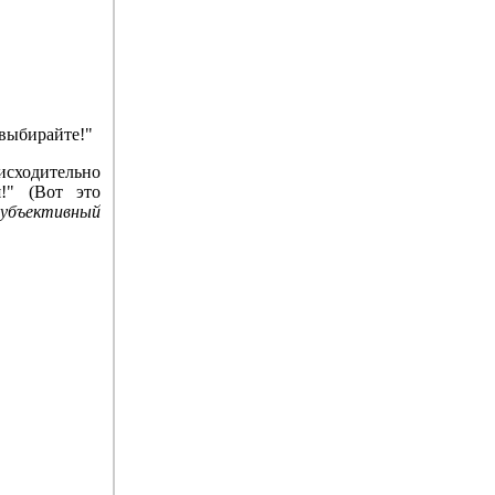
 выбирайте!"
исходительно
!" (Вот это
субъективный