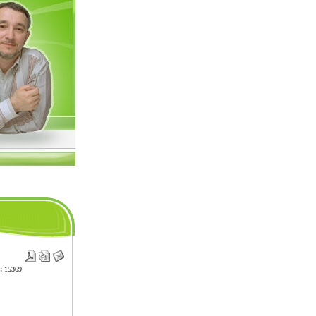
:
15369