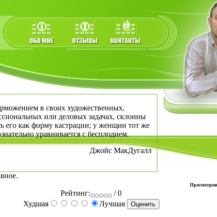
рможением в своих художественных,
ссиональных или деловых задачах, склонны
ь его как форму кастрации; у женщин тот же
знательно уравнивается с бесплодием.
Джойс МакДугалл
вное.
Просмотров
Рейтинг:
/ 0
Худшая
Лучшая