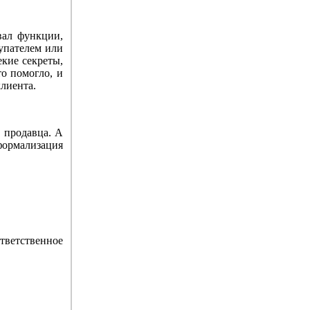
вал функции,
упателем или
екие секреты,
то помогло, и
клиента.
 продавца. А
формализация
тветственное