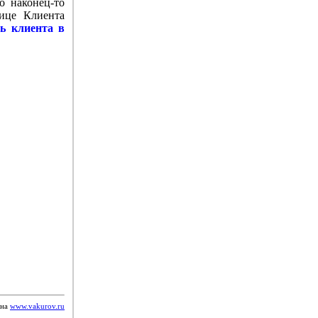
о наконец-то
лице Клиента
ь клиента в
 на
www.vakurov.ru