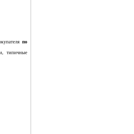
купателя
по
ки, типичные