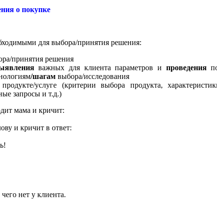
ния о покупке
бходимыми для выбора/принятия решения:
ра/принятия решения
ыявления
важных для клиента параметров и
проведения
по
нологиям
/шагам
выбора/исследования
продукте/услуге (критерии выбора продукта, характеристи
ые запросы и т.д.)
дит мама и кричит:
ву и кричит в ответ:
ь!
 чего нет у клиента.