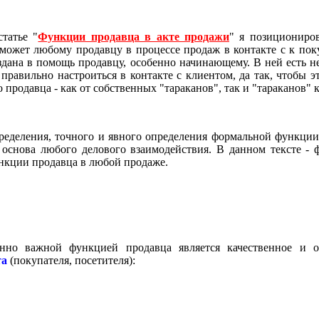
татье "
Функции продавца в акте продажи
" я позициониро
может любому продавцу в процессе продаж в контакте с к пок
оздана в помощь продавцу, особенно начинающему. В ней есть н
равильно настроиться в контакте с клиентом, да так, чтобы э
 продавца - как от собственных "тараканов", так и "тараканов" 
пределения, точного и явного определения формальной функции
 основа любого делового взаимодействия. В данном тексте - 
нкции продавца в любой продаже.
нно важной функцией продавца является качественное и о
та
(покупателя, посетителя):