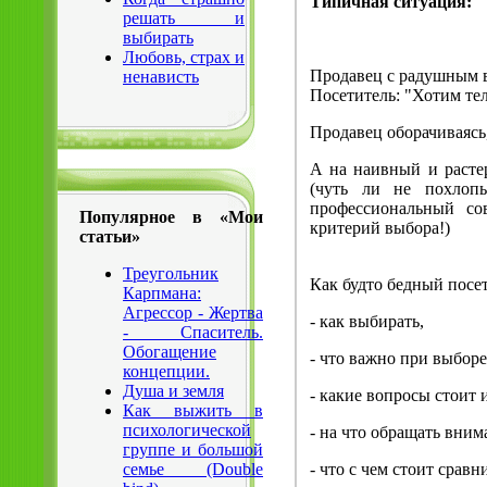
Типичная ситуация:
решать и
выбирать
Любовь, страх и
Продавец с радушным в
ненависть
Посетитель: "Хотим те
Продавец оборачиваясь
А на наивный и расте
(чуть ли не похлопы
профессиональный со
Популярное в «Мои
критерий выбора!)
статьи»
Треугольник
Как будто бедный посет
Карпмана:
Агрессор - Жертва
- как выбирать,
- Спаситель.
Обогащение
- что важно при выборе
концепции.
Душа и земля
- какие вопросы стоит 
Как выжить в
психологической
- на что обращать вним
группе и большой
- что с чем стоит сравни
семье (Double