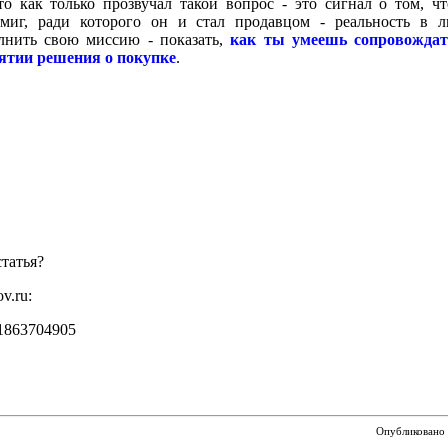
о как только прозвучал такой вопрос - это сигнал о том, чт
миг, ради которого он и стал продавцом - реальность в 
лнить свою миссию - показать,
как ты умеешь сопровождат
ятии решения о покупке
.
татья?
v.ru:
1863704905
Опубликовано