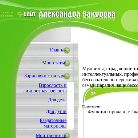
Главная
Мои статьи
Мужчины, страдающие то
интеллектуальных, профе
Зарисовки с натуры
бессознательно переживат
Взрослость и
самый паралич чаще бессо
личностная зрелость
Для дела
Просмотров:
Для души
Функции продавца: Гла
Раздаточные
материалы
Мои тренинги