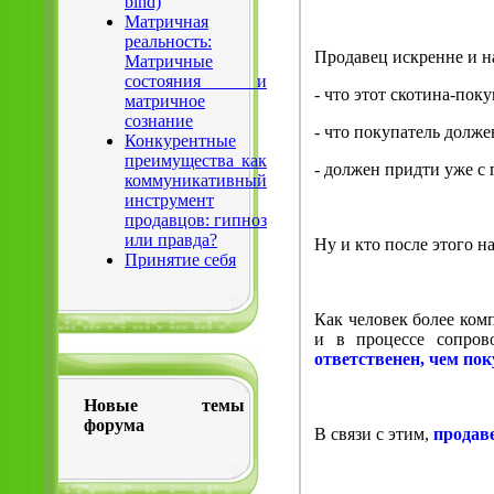
bind)
Матричная
реальность:
Продавец искренне и н
Матричные
состояния и
- что этот скотина-пок
матричное
сознание
- что покупатель долже
Конкурентные
преимущества как
- должен придти уже с
коммуникативный
инструмент
продавцов: гипноз
или правда?
Ну и кто после этого н
Принятие себя
Как человек более ком
и в процессе сопров
ответственен, чем по
Новые темы
форума
В связи с этим,
продав