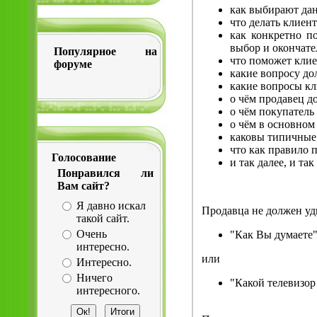
как выбирают да
что делать клиен
как конкретно по
выбор и окончате
Популярное на
что поможет клие
форуме
какие вопросу до
какие вопросы кл
о чём продавец д
о чём покупатель
о чём в основном
каковы типичные
что как правило 
Голосование
и так далее, и так
Понравился ли
Вам сайт?
Я давно искал
Продавца не должен уд
такой сайт.
Очень
"Как Вы думаете"
интересно.
или
Интересно.
Ничего
"Какой телевизор
интересного.