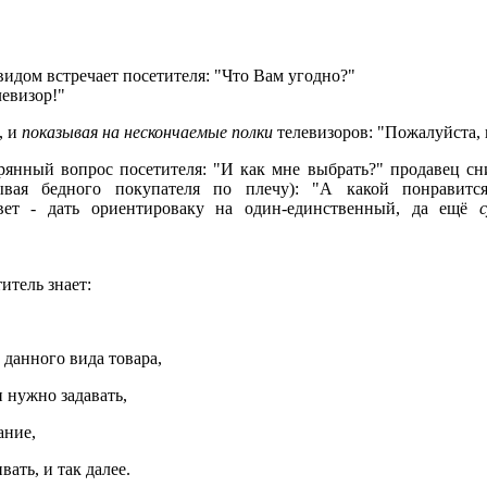
идом встречает посетителя: "Что Вам угодно?"
левизор!"
, и
показывая на нескончаемые полки
телевизоров: "Пожалуйста,
рянный вопрос посетителя: "И как мне выбрать?" продавец сн
вая бедного покупателя по плечу): "А какой понравится
вет - дать ориентироваку на один-единственный, да ещё
итель знает:
 данного вида товара,
и нужно задавать,
ание,
вать, и так далее.