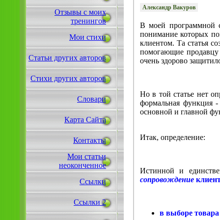
Александр Вакуров
Отзывы с моих
тренингов
В моей программной с
понимание которых по
Мои стихи
клиентом. Та статья с
помогающие продавцу п
Статьи других авторов
очень здорово защитило
Стихи других авторов
Но в той статье нет о
Словари
формальная функция -
основной и главной фу
Карта Сайта
Итак, определение:
Контакты
Мои статьи
неоконченное
Истинной и единстве
сопровождение
клиен
Ссылки
Ссылки 2
в выборе товара