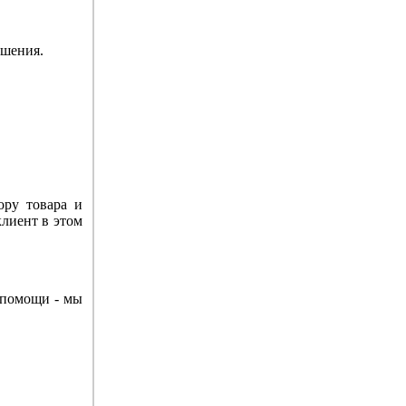
ешения.
ору товара и
клиент в этом
в помощи - мы