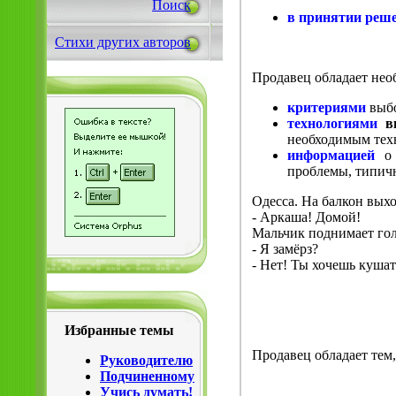
Поиск
в принятии реше
Стихи других авторов
Продавец обладает нео
критериями
выбо
технологиями
в
необходимым тех
информацией
о 
проблемы, типичн
Одесса. На балкон выхо
- Аркаша! Домой!
Мальчик поднимает голо
- Я замёрз?
- Нет! Ты хочешь кушат
Избранные темы
Продавец обладает тем,
Руководителю
Подчиненному
Учись думать!