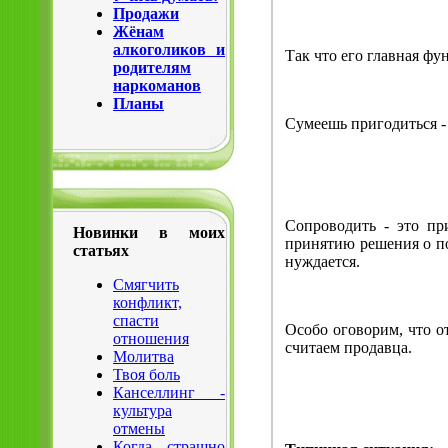
Продажи
Жёнам
алкоголиков и
Так что его главная фу
родителям
наркоманов
Планы
Сумеешь пригодиться -
Сопроводить - это пр
Новинки в моих
принятию решения о по
статьях
нуждается.
Смягчить
конфликт,
спасти
Особо оговорим, что о
отношения
считаем продавца.
Молитва
Твоя боль
Канселлинг -
культура
отмены
Когда страшно