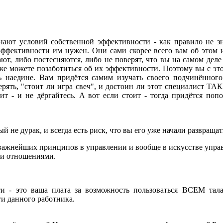
знают условий собственной эффективности - как правило не з
эффективности им нужен. Они сами скорее всего вам об этом и
ют, либо постесняются, либо не поверят, что вы на самом деле
же можете позаботиться об их эффективности. Поэтому вы с эт
сь наедине. Вам придётся самим изучать своего подчинённого
ерять, "стоит ли игра свеч", и достоин ли этот специалист Т
ит - и не дёргайтесь. А вот если стоит - тогда придётся поп
 не дурак, и всегда есть риск, что вы его уже начали развращат
 важнейших принципов в управлении и вообще в искусстве упра
и отношениями.
и - это ваша плата за возможность пользоваться ВСЕМ тал
и данного работника.