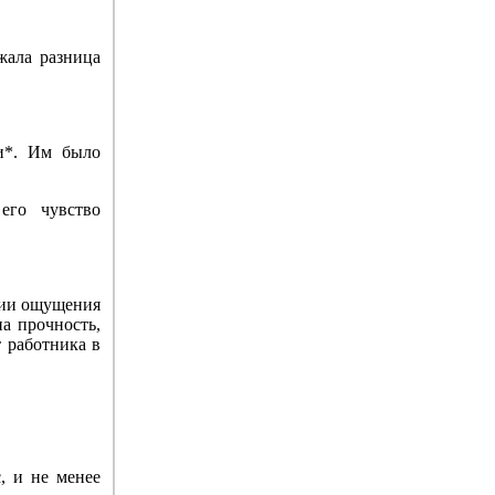
ажала разница
ти*. Им было
 его чувство
ении ощущения
на прочность,
т работника в
с, и не менее