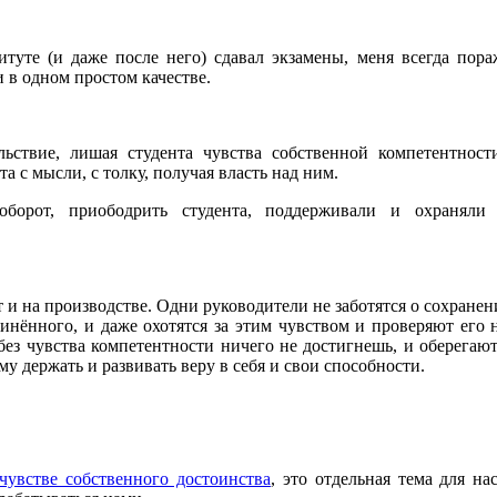
титуте (и даже после него) сдавал экзамены, меня всегда пор
 в одном простом качестве.
ьствие, лишая студента чувства собственной компетентнос
та с мысли, с толку, получая власть над ним.
аоборот, приободрить студента, поддерживали и охраняли
т и на производстве. Одни руководители не заботятся о сохран
инённого, и даже охотятся за этим чувством и проверяют его 
без чувства компетентности ничего не достигнешь, и оберегаю
му держать и развивать веру в себя и свои способности.
чувстве собственного достоинства
, это отдельная тема для на