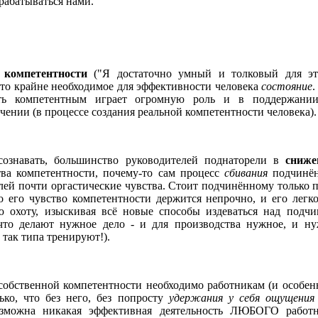
зрабатываться нами.
 компетентности
("Я достаточно умный и толковый для эт
 это крайне необходимое для эффективности человека
состояние
.
ь компетентным играет огромную роль и в поддержании
чении (в процессе создания реальной компетентности человека).
сознавать, большинство руководителей поднаторели в
сниж
ва компетентности, почему-то сам процесс
сбивания
подчинё
лей почти оргастические чувства. Стоит подчинённому только 
то его чувство компетентности держится непрочно, и его легк
 охоту, изыскивая всё новые способы издеваться над подч
что делают нужное дело - и для производства нужное, и н
так типа тренируют!).
обственной компетентности необходимо работникам (и особе
ько, что без него, без попросту
удержания у себя ощущения
можна никакая эффективная деятельность ЛЮБОГО работн