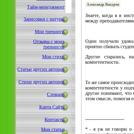
Александр Вакуров
Тайм-менеджмент
Знаете, когда я в инс
Зарисовки с натуры
между преподавателями
Мои тренинги
Одни получали удовол
Отзывы с моих
приятно сбивать студен
тренингов
Другие старались, н
Мои стихи
компетентности.
Статьи других авторов
Стихи других авторов
То же самое происходи
компетентности у подч
другие понимают, что 
Словари
этом смысле, помогая е
Карта Сайта
--------------------------
Контакты
* - я уж не говорю о
Мои статьи