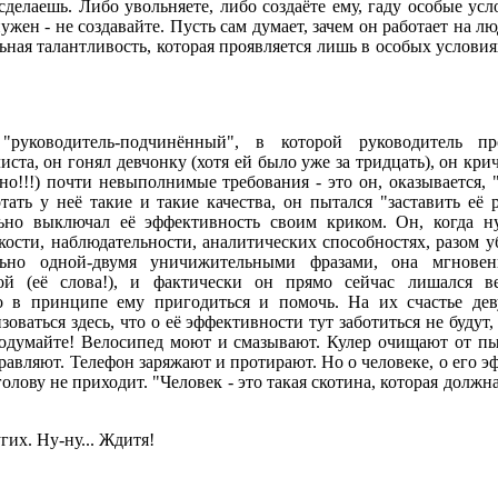
сделаешь. Либо увольняете, либо создаёте ему, гаду особые ус
ужен - не создавайте. Пусть сам думает, зачем он работает на л
ная талантливость, которая проявляется лишь в особых условия
руководитель-подчинённый", в которой руководитель пр
ста, он гонял девчонку (хотя ей было уже за тридцать), он крич
но!!!) почти невыполнимые требования - это он, оказывается,
тать у неё такие и такие качества, он пытался "заставить её 
ьно выключал её эффективность своим криком. Он, когда н
кости, наблюдательности, аналитических способностях, разом у
ьно одной-двумя уничижительными фразами, она мгновен
рой (её слова!), и фактически он прямо сейчас лишался в
о в принципе ему пригодиться и помочь. На их счастье де
изоваться здесь, что о её эффективности тут заботиться не будут,
подумайте! Велосипед моют и смазывают. Кулер очищают от пы
равляют. Телефон заряжают и протирают. Но о человеке, о его 
голову не приходит. "Человек - это такая скотина, которая должна
гих. Ну-ну... Ждитя!