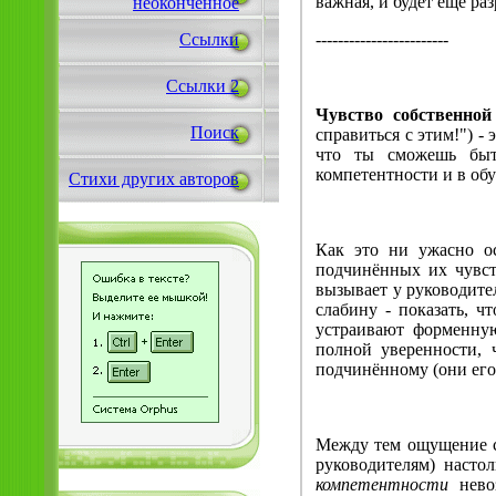
важная, и будет ещё ра
неоконченное
------------------------
Ссылки
Ссылки 2
Чувство собственной
Поиск
справиться с этим!") -
что ты сможешь быт
компетентности и в обу
Стихи других авторов
Как это ни ужасно о
подчинённых их чувст
вызывает у руководите
слабину - показать, ч
устраивают форменную
полной уверенности, 
подчинённому (они его 
Между тем ощущение с
руководителям) настол
компетентности
невоз