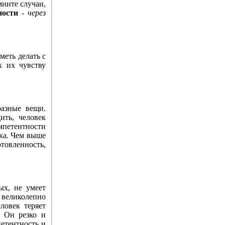
мните случаи,
ности
-
через
меть делать с
к их чувству
азные вещи.
ить, человек
омпетентности
а. Чем выше
овленность,
ых, не умеет
И великолепно
ловек теряет
. Он резко и
петентность и