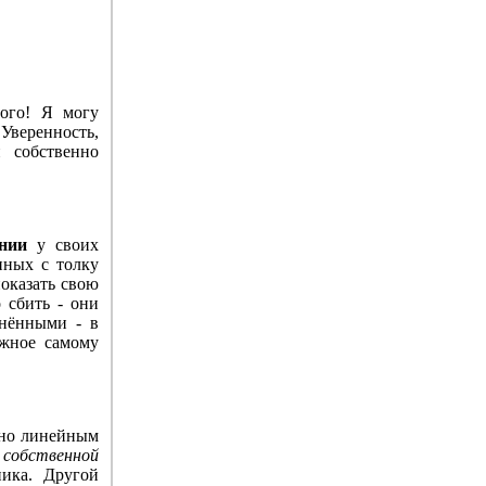
ого! Я могу
 Уверенность,
 собственно
ении
у своих
нных с толку
показать свою
о сбить - они
инёнными - в
ужное самому
нно линейным
 собственной
ика. Другой