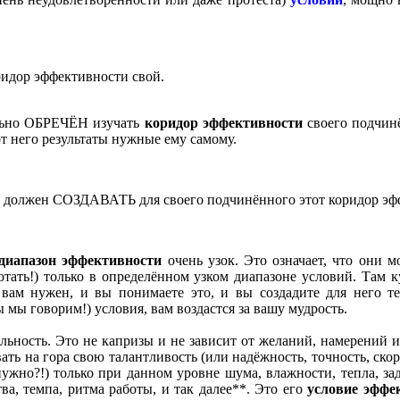
ридор эффективности свой.
льно ОБРЕЧЁН изучать
коридор эффективности
своего подчинё
от него результаты нужные ему самому.
ты должен СОЗДАВАТЬ для своего подчинённого этот коридор эф
диапазон эффективности
очень узок. Это означает, что они м
тать!) только в определённом узком диапазоне условий. Там ку
 вам нужен, и вы понимаете это, и вы создадите для него т
 мы говорим!) условия, вам воздастся за вашу мудрость.
еальность. Это не капризы и не зависит от желаний, намерений
ать на гора свою талантливость (или надёжность, точность, скор
нужно?!) только при данном уровне шума, влажности, тепла, з
ва, темпа, ритма работы, и так далее**. Это его
условие эффе