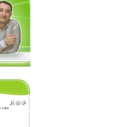
:
13402