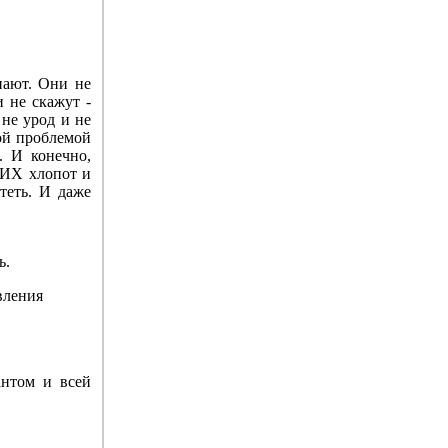
нают. Они не
 не скажут -
 не урод и не
ой проблемой
. И конечно,
АКИХ хлопот и
отеть. И даже
ь.
вления
антом и всей