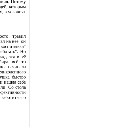
ловия. Потому
юдей, которым
х, в условиях
осто травил
ал на неё, он
 "воспитывал"
работать". Но
уждался в её
бирал всё это
но начинала
еликолепного
вушка быстро
 и нашла себе
ли. Со стола
эффективности
 заботиться о