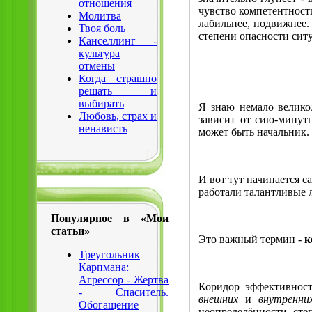
отношения
чувство компетентност
Молитва
лабильнее, подвижнее. 
Твоя боль
степени опасности сит
Канселлинг -
культура
отмены
Когда страшно
решать и
выбирать
Я знаю немало велико
Любовь, страх и
зависит от сию-минутн
ненависть
может быть начальник.
И вот тут начинается с
работали талантливые л
Популярное в «Мои
статьи»
Это важный термин -
к
Треугольник
Карпмана:
Агрессор - Жертва
Коридор эффективност
- Спаситель.
внешних
и
внутренн
Обогащение
неопределённости, сте