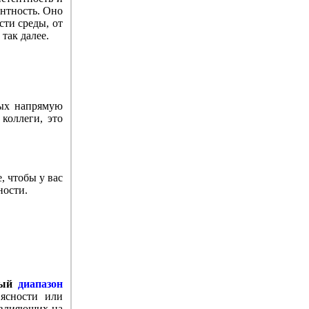
ентность. Оно
сти среды, от
так далее.
рых напрямую
коллеги, это
, чтобы у вас
ности.
ный
диапазон
 ясности или
 влияющих на