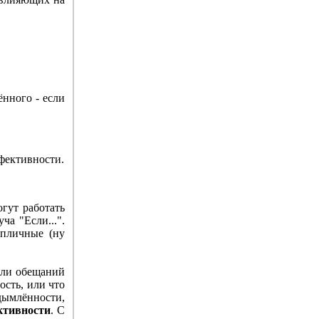
нного - если
фективности.
огут работать
ча "Если...".
епличные (ну
 или обещаний
ость, или что
адымлённости,
ктивности
. С