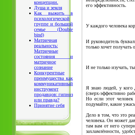
концепции.
его эффективность.
Душа и земля
Как выжить в
психологической
группе и большой
У каждого человека ко
семье (Double
bind)
Матричная
И руководитель буква
реальность:
только хочет получать 
Матричные
состояния и
матричное
И не только изучать, 
сознание
Конкурентные
преимущества как
коммуникативный
Я знаю людей, у кого
инструмент
(сверх-эффективно рабо
продавцов: гипноз
Но если этот человек
или правда?
подумайте, какие ужасы
Принятие себя
Дело в том, что это р
человека. Он может дав
там вам от него супер
захламлённости, удобст