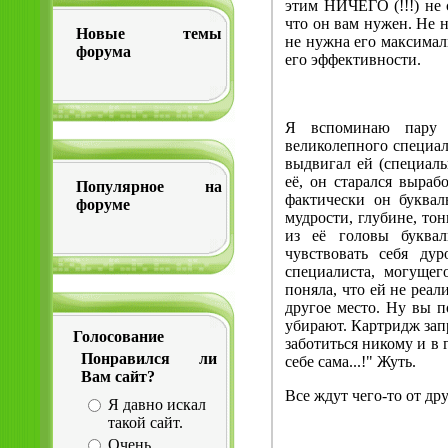
этим НИЧЕГО (!!!) не 
что он вам нужен. Не н
Новые темы
не нужна его максималь
форума
его эффективности.
Я вспоминаю пару "
великолепного специали
выдвигал ей (специаль
её, он старался вырабо
Популярное на
фактически он буквал
форуме
мудрости, глубине, тон
из её головы буквал
чувствовать себя ду
специалиста, могущег
поняла, что ей не реал
другое место. Ну вы 
убирают. Картридж зап
Голосование
заботиться никому и в 
Понравился ли
себе сама...!" Жуть.
Вам сайт?
Все ждут чего-то от дру
Я давно искал
такой сайт.
Очень