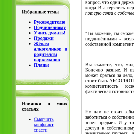
вопрос, что одни держа
когда Вы терялись пе
Избранные темы
потерю связи с собст
Руководителю
Подчиненному
Учись думать!
"Ты можешь, ты сможешь
Продажи
подчинёнными - вселя
Жёнам
собственной компетент
алкоголиков и
родителям
наркоманов
Вы скажете, что, мо
Планы
Конечно разные. И из
может браться за дело
стоит быть АБСОЛЮТН
компетентность (осв
фактическая готовность
Новинки в моих
статьях
Но нам не стоит забы
заботиться о собствен
Смягчить
знает предмет. И у эт
конфликт,
доступ к собственном
спасти
значительно глупеет - 