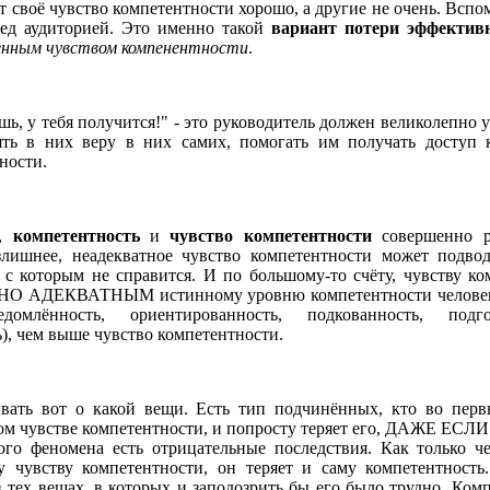
т своё чувство компетентности хорошо, а другие не очень. Вспо
ред аудиторией. Это именно такой
вариант потери эффектив
венным чувством компенентности
.
, у тебя получится!" - это руководитель должен великолепно у
ть в них веру в них самих, помогать им получать доступ 
ности.
л,
компетентность
и
чувство компетентности
совершенно р
лишнее, неадекватное чувство компетентности может подвод
, с которым не справится. И по большому-то счёту, чувству к
О АДЕКВАТНЫМ истинному уровню компетентности человек
едомлённость, ориентированность, подкованность, подгот
), чем выше чувство компетентности.
вать вот о какой вещи. Есть тип подчинённых, кто во перв
ном чувстве компетентности, и попросту теряет его, ДАЖЕ ЕСЛ
ого феномена есть отрицательные последствия. Как только че
у чувству компетентности, он теряет и саму компетентность
в тех вещах, в которых и заподозрить бы его было трудно. Ком