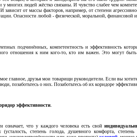
и у многих людей жёстко связаны. И чувство слабее чем компет
И зависит от массы факторов, например, от степени агрессивно
уации. Опасности любой - физической, моральной, финансовой и 
лепных подчинённых, компетентность и эффективность кото
ого отношения к ним кого-то, кто им важен. Это могут быть 
амое главное, друзья мои товарищи руководители. Если вы хотите
юди, позаботьтесь о них. Позаботьтесь об их коридоре эффектив
оридор эффективности
.
и означает, что у каждого человека есть свой
индивидуаль
их
(усталость, степень голода, душевного комфорта, степень
пень неудовлетворённости или даже протеста)
условий
, мощно