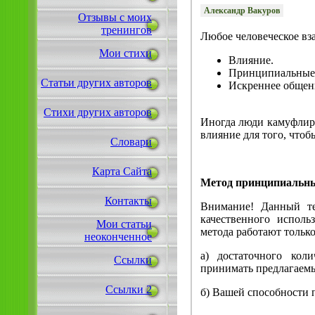
Александр Вакуров
Отзывы с моих
тренингов
Любое человеческое вз
Мои стихи
Влияние.
Принципиальные 
Статьи других авторов
Искреннее общен
Стихи других авторов
Иногда люди камуфлиру
влияние для того, чтоб
Словари
Карта Сайта
Метод принципиальны
Контакты
Внимание! Данный те
качественного исполь
Мои статьи
метода работают только
неоконченное
а) достаточного кол
Ссылки
принимать предлагаемы
Ссылки 2
б) Вашей способности 