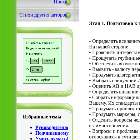
Поиск
Стихи других авторов
Этап 1. Подготовка к 
• Определить все заинт
На нашей стороне _____
• Прояснить интересы 
• Прощупать глубинные
• Обеспечить возможно
• Выявить «валюту пере
• Продумать альтернат
• Выбрать наилучший А
• Оценить АВ и НАВ др
• Определить внешние 
• Собрать информацию 
Вашему. Их стандарты 
• Продумать привлекат
• Продумать маркеры,
Избранные темы
• Отделить вопросы че
взаимоотношения.
Руководителю
• Вопросы и проблемы,
Подчиненному
относящиеся к сути дел
Учись думать!