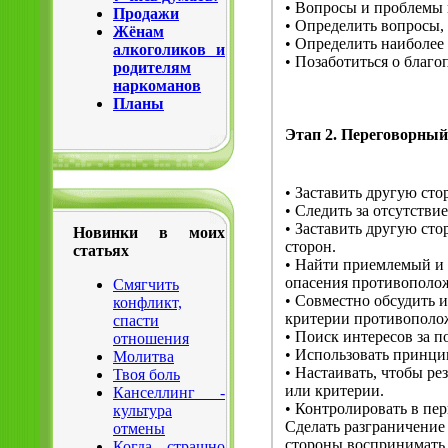
• Вопросы и проблемы
Продажи
• Определить вопросы,
Жёнам
• Определить наиболее
алкоголиков и
• Позаботиться о благо
родителям
наркоманов
Планы
Этап 2. Переговорный
• Заставить другую сто
• Следить за отсутстви
• Заставить другую сто
Новинки в моих
сторон.
статьях
• Найти приемлемый и 
опасения противополо
Смягчить
• Совместно обсудить 
конфликт,
критерии противополо
спасти
• Поиск интересов за 
отношения
• Использовать принцип
Молитва
• Настаивать, чтобы ре
Твоя боль
или критерии.
Канселлинг -
• Контролировать в пе
культура
Сделать разграничение
отмены
стороны воспринимать 
Когда страшно