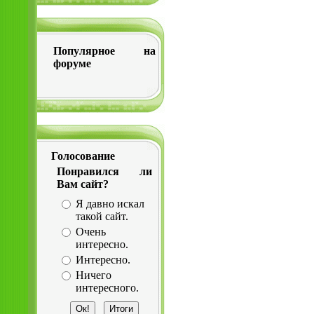
Популярное на
форуме
Голосование
Понравился ли
Вам сайт?
Я давно искал
такой сайт.
Очень
интересно.
Интересно.
Ничего
интересного.