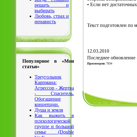
• Если нет достаточных
решать и
выбирать
Любовь, страх и
ненависть
Текст подготовлен по 
12.03.2010
Последнее обновление (
Популярное в «Мои
Просмотров:
7934
статьи»
Треугольник
Карпмана:
Агрессор - Жертва
- Спаситель.
Обогащение
концепции.
Душа и земля
Как выжить в
психологической
группе и большой
семье (Double