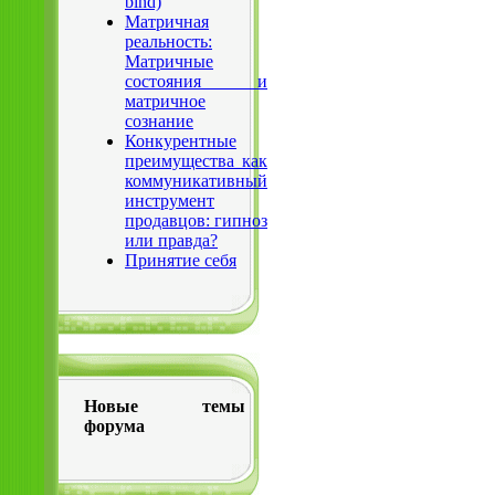
bind)
Матричная
реальность:
Матричные
состояния и
матричное
сознание
Конкурентные
преимущества как
коммуникативный
инструмент
продавцов: гипноз
или правда?
Принятие себя
Новые темы
форума