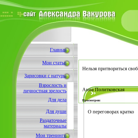
Главная
Мои статьи
Нельзя притвориться сво
Зарисовки с натуры
Взрослость и
Анна Политковская
личностная зрелость
Для дела
Просмотров:
Для души
О переговорах кратко
Раздаточные
материалы
Мои тренинги