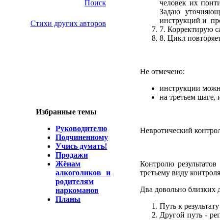
Поиск
человек их понт
Задаю уточняющ
инструкций и про
Стихи других авторов
7. Корректирую 
8. Цикл повторяе
Не отмечено:
инструкции можно
на третьем шаге,
Избранные темы
Руководителю
Невротический контроль
Подчиненному
Учись думать!
Продажи
Жёнам
Контролю результатов 
алкоголиков и
третьему виду контрол
родителям
Два довольно близких д
наркоманов
Планы
Путь к результату
Другой путь - ре