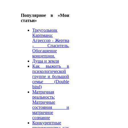
Популярное в «Мои
статьи»
Треугольник
Карпмана:
Агрессор - Жертва
- Спаситель.
Обогащение
концепции.
Душа и земля
Как выжить в
психологической
группе и большой
семье (Double
bind)
Матричная
реальность:
Матричные
состояния и
матричное
сознание
Конкурентные
преимущества как