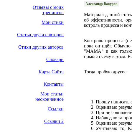
Александр Вакуров
Отзывы с моих
тренингов
Материал данной стать
об эффективности, ор
Мои стихи
котроль процесса и конт
Статьи других авторов
Контроль процесса (не
пока он идёт. Обычно
Стихи других авторов
"МАМА" и как только 
помогать ему в этом. Е
Словари
Карта Сайта
Тогда пробую другое:
Контакты
Мои статьи
неоконченное
Прошу написать
Оцениваю результ
Ссылки
При не совпаден
Наблюдаю за про
Ссылки 2
Оцениваю результ
Учитываю то, К