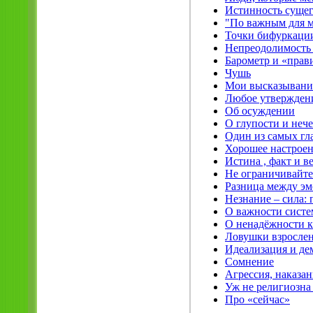
Истинность сущего
"По важным для м
Точки бифуркаци
Непреодолимость 
Барометр и «прав
Чушь
Мои высказывания
Любое утвержден
Об осуждении
О глупости и нече
Один из самых гл
Хорошее настрое
Истина , факт и в
Не ограничивайте
Разница между э
Незнание – сила:
О важности систе
О ненадёжности
Ловушки взрослен
Идеализация и де
Сомнение
Агрессия, наказан
Уж не религиозна
Про «сейчас»