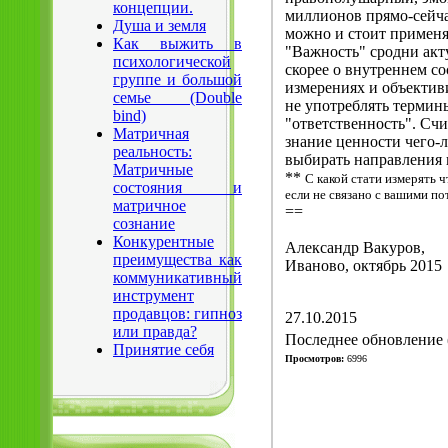
концепции.
миллионов прямо-сейча
Душа и земля
можно и стоит применя
Как выжить в
"Важность" сродни акту
психологической
скорее о внутреннем с
группе и большой
измерениях и объектив
семье (Double
не употреблять термин
bind)
"ответственность". Счи
Матричная
знание ценности чего-л
реальность:
выбирать направления 
Матричные
**
С какой стати измерять ч
состояния и
если не связано с вашими п
матричное
==
сознание
Конкурентные
Александр Вакуров,
преимущества как
Иваново, октябрь 2015
коммуникативный
инструмент
продавцов: гипноз
27.10.2015
или правда?
Последнее обновление (
Принятие себя
Просмотров:
6996