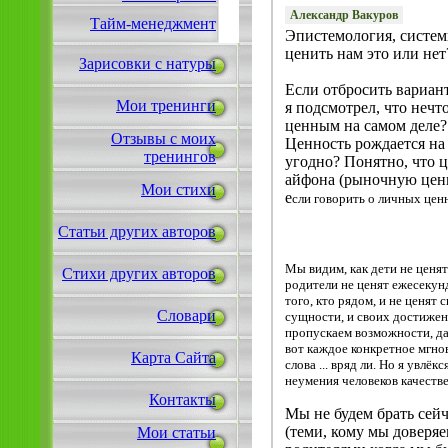
Александр Вакуров
Тайм-менеджмент
Эпистемология, системы
ценить нам это или нет
Зарисовки с натуры
Если отбросить варианты
Мои тренинги
я подсмотрел, что нечт
ценным на самом деле?
Отзывы с моих
Ценность рождается на 
тренингов
угодно? Понятно, что 
айфона (рыночную ценн
Мои стихи
е
сли говорить о личных ценн
Статьи других авторов
1
Мы видим, как дети не ценят 
Стихи других авторов
родители не ценят ежесекун
того, кто рядом, и не ценят
Словари
сущности, и своих достижени
пропускаем возможности, да 
вот каждое конкретное мгнов
Карта Сайта
слова ... вряд ли. Но я увлё
неумения человеков качеств
Контакты
Мы не будем брать сей
(теми, кому мы доверяе
Мои статьи