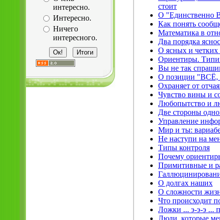
стоит
интересно.
О "Единственно В
Интересно.
Как понять сообщ
Ничего
Математика в от
интересного.
Два порядка ясно
О ясных и четких 
Ориентиры. Типи
Вы не так спраши
О позиции "ВС
Охраняет от отча
Чувство вины и с
Любопытство и л
Две стороны одно
Управление инфор
Мир и ты: вариабе
Не наступи на ме
Типы контроля
Почему ориентир
Примитивные и р
Галлюцинировани
О долгах наших
О сложности жизн
Что происходит по
Ложки ... э-э-э ...
Люди, которые м