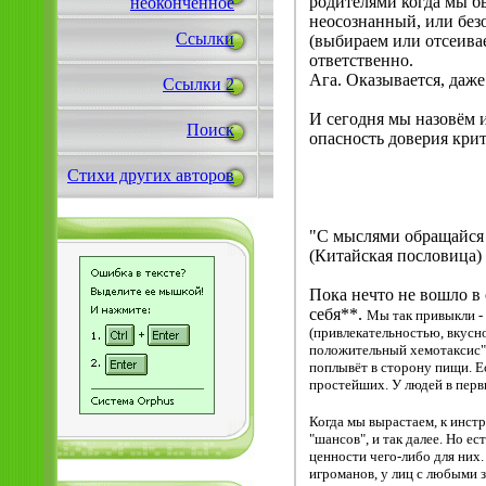
родителями когда мы б
неоконченное
неосознанный, или без
Ссылки
(выбираем или отсеивае
ответственно.
Ага. Оказывается, даже
Ссылки 2
И сегодня мы назовём 
Поиск
опасность доверия кри
Стихи других авторов
2
"С мыслями обращайся -
(Китайская пословица)
Пока нечто не вошло в 
себя**.
Мы так привыкли -
(привлекательностью, вкусн
положительный хемотаксис".
поплывёт в сторону пищи. Ес
простейших. У людей в перв
Когда мы вырастаем, к инст
"шансов", и так далее. Но е
ценности чего-либо для них
игроманов, у лиц с любыми 