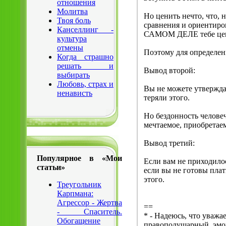
отношения
Молитва
Но ценить нечто, что, 
Твоя боль
сравнения и ориентиро
Канселлинг -
САМОМ ДЕЛЕ тебе це
культура
отмены
Поэтому для определен
Когда страшно
решать и
Вывод второй:
выбирать
Любовь, страх и
Вы не можете утверждат
ненависть
теряли этого.
Но бездонность челове
мечтаемое, приобретае
Вывод третий:
Популярное в «Мои
Если вам не приходилос
статьи»
если вы не готовы плат
этого.
Треугольник
Карпмана:
Агрессор - Жертва
==
- Спаситель.
* - Надеюсь, что уважа
Обогащение
правополушарный, эмоц