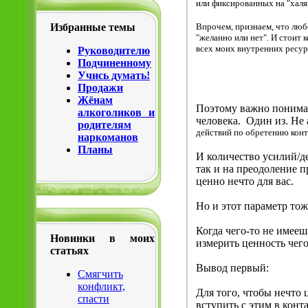
или фиксированных на "халя
Впрочем, признаем, что люб
Избранные темы
"желанно или нет". И стоит 
всех моих внутренних ресур
Руководителю
Подчиненному
Учись думать!
3
Продажи
Жёнам
Поэтому важно понимат
алкоголиков и
человека. Один из. Не
родителям
действий по обретению конта
наркоманов
Планы
И количество усилий/д
так и на преодоление п
ценно нечто для вас.
Но и этот параметр тож
Когда чего-то не имееш
Новинки в моих
измерить ценность чего
статьях
Вывод первый:
Смягчить
конфликт,
Для того, чтобы нечто 
спасти
вступить с этим в конт