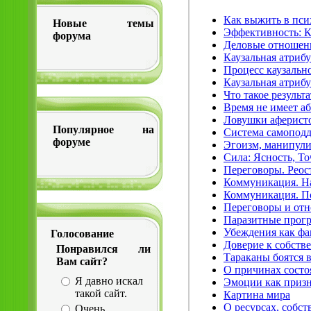
Как выжить в псих
Новые темы
Эффективность: К
форума
Деловые отношен
Каузальная атриб
Процесс каузальн
Каузальная атрибу
Что такое результа
Время не имеет а
Ловушки аферисто
Популярное на
Система самоподд
форуме
Эгоизм, манипули
Сила: Ясность, Т
Переговоры. Реос
Коммуникация. Н
Коммуникация. П
Переговоры и отн
Паразитные прог
Убеждения как фа
Голосование
Доверие к собств
Понравился ли
Тараканы боятся в
Вам сайт?
О причинах состо
Я давно искал
Эмоции как приз
такой сайт.
Картина мира
О ресурсах, собст
Очень