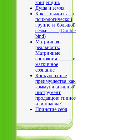
концепции.
Душа и земля
Как выжить в
психологической
группе и большой
семье (Double
bind)
Матричная
реальность:
Матричные
состояния и
матричное
сознание
Конкурентные
преимущества как
коммуникативный
инструмент
продавцов: гипноз
или правда?
Принятие себя