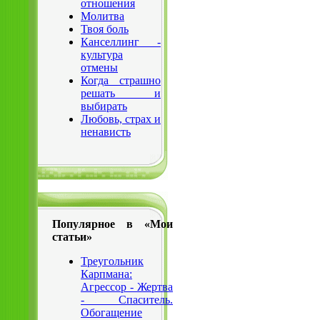
отношения
Молитва
Твоя боль
Канселлинг -
культура
отмены
Когда страшно
решать и
выбирать
Любовь, страх и
ненависть
Популярное в «Мои
статьи»
Треугольник
Карпмана:
Агрессор - Жертва
- Спаситель.
Обогащение