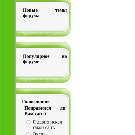
Новые темы
форума
Популярное на
форуме
Голосование
Понравился ли
Вам сайт?
Я давно искал
такой сайт.
Очень