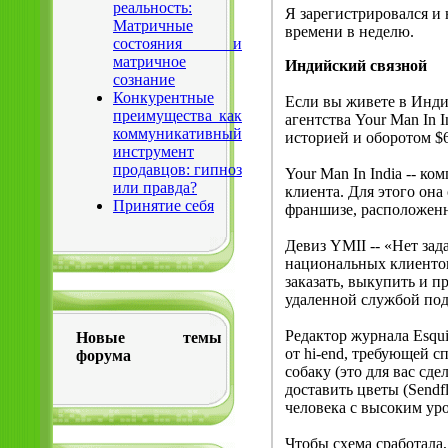
реальность:
Я зарегистрировался и 
Матричные
времени в неделю.
состояния и
матричное
Индийский связной
сознание
Конкурентные
Если вы живете в Инди
преимущества как
агентства Your Man In 
коммуникативный
историей и оборотом $
инструмент
продавцов: гипноз
Your Man In India -- к
или правда?
клиента. Для этого он
Принятие себя
франшизе, расположенн
Девиз YMII -- «Нет за
национальных клиентов
заказать, выкупить и п
удаленной службой подд
Редактор журнала Esqu
Новые темы
от hi-end, требующей 
форума
собаку (это для вас сдел
доставить цветы (Sendf
человека с высоким ур
Чтобы схема сработала