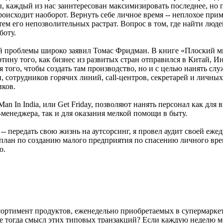
ы, каждый из нас заинтересован максимизировать последнее, но 
роисходит наоборот. Вернуть себе личное время -- неплохое при
тем его непозволительных растрат. Вопрос в том, где найти люде
боту.
й проблемы широко заявил Томас Фридман. В книге «Плоский м
тину того, как бизнес из развитых стран отправился в Китай, И
я того, чтобы создать там производство, но и с целью нанять сл
 сотрудников горячих линий, call-центров, секретарей и личных
ков.
an In India, или Get Friday, позволяют нанять персонал как для
менеджера, так и для оказания мелкой помощи в быту.
 -- передать свою жизнь на аутсорсинг, я провел аудит своей еже
 план по созданию малого предприятия по спасению личного вр
о.
ссортимент продуктов, еженедельно приобретаемых в супермарке
е тогда смысл этих типовых транзакций? Если каждую неделю 