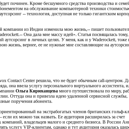
будет починен. Кроме бесшумного средства производства и семе
абонементом на обслуживание компьютерной техники стоимостью
 аутсорсинг -- технология, доступная не только гигантским корпо
ой компании из Индии изменила мою жизнь,-- пишет пользовател
aderockett.-- Она дала мне массу идей». Статья посвящалась тому
й аутсорсинг в личных целях. У меня, как и у Waderockett, тоже
вою жизнь, вернее, ее не нужные мне составляющие на аутсорсин
vox Contact Center решила, что не будет обычным call-центром. Д
да, она ввела услугу персонального виртуального ассистента, или
омпании
Ольга Кирюханцева
много путешествовала по миру, раб
лии. Оттуда она и привезла идею удаленной сервисной службы,
зные поручения абонента.
 ориентированный на экстрабогатых членов британских гольф-кл
- если их можно так назвать. Ее аудитория расширилась за счет
 компаний, владельцев малого и среднего бизнеса. В России Ан
ять услугу VIP-клиентам, однако и тут аудитория оказалась шир