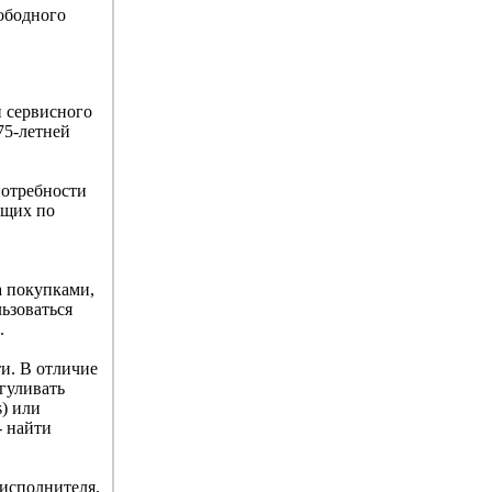
вободного
и сервисного
75-летней
потребности
ющих по
а покупками,
льзоваться
.
и. В отличие
гуливать
s) или
- найти
 исполнителя.