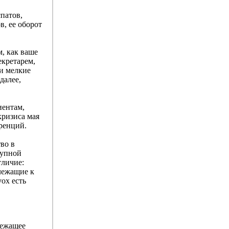
спатов,
в, ее оборот
, как ваше
екретарем,
 и мелкие
далее,
иентам,
кризиса мая
ренций.
во в
рупной
тличие:
лежащие к
vox есть
лежащее