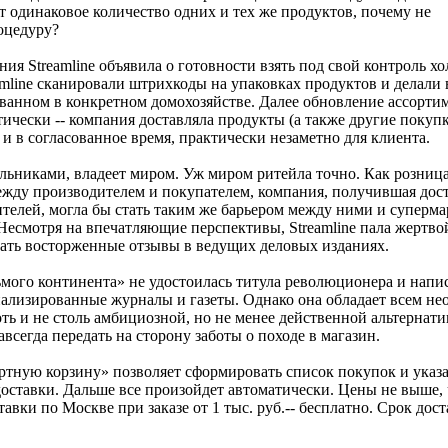
т одинаковое количество одних и тех же продуктов, почему не
оцедуру?
ия Streamline объявила о готовности взять под свой контроль х
amline сканировали штрихкоды на упаковках продуктов и делали
ованном в конкретном домохозяйстве. Далее обновление ассорти
ически -- компания доставляла продукты (а также другие покуп
и в согласованное время, практически незаметно для клиента.
ильниками, владеет миром. Уж миром ритейла точно. Как розница
жду производителем и покупателем, компания, получившая дос
телей, могла бы стать таким же барьером между ними и суперма
 Несмотря на впечатляющие перспективы, Streamline пала жертвой
рать восторженные отзывы в ведущих деловых изданиях.
мого континента» не удостоилась титула революционера и напис
циализированные журналы и газеты. Однако она обладает всем н
хоть и не столь амбициозной, но не менее действенной альтернат
авсегда передать на сторону заботы о походе в магазин.
ртную корзину» позволяет сформировать список покупок и указа
доставки. Дальше все произойдет автоматически. Цены не выше, 
авки по Москве при заказе от 1 тыс. руб.-- бесплатно. Срок дост