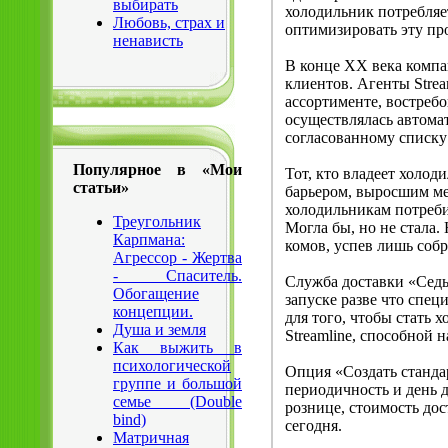
выбирать
холодильник потребляе
Любовь, страх и
оптимизировать эту пр
ненависть
В конце XX века компан
клиентов. Агенты Stre
ассортименте, востреб
осуществлялась автомат
согласованному списку 
Популярное в «Мои
Тот, кто владеет холод
статьи»
барьером, выросшим ме
холодильникам потреби
Треугольник
Могла бы, но не стала.
Карпмана:
комов, успев лишь соб
Агрессор - Жертва
- Спаситель.
Служба доставки «Седь
Обогащение
запуске разве что спе
концепции.
для того, чтобы стать 
Душа и земля
Streamline, способной н
Как выжить в
психологической
Опция «Создать станда
группе и большой
периодичность и день 
семье (Double
рознице, стоимость дост
bind)
сегодня.
Матричная