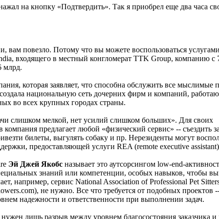
нажал на кнопку «Подтвердить». Так я приобрел еще два часа с
и, вам повезло. Потому что вы можете воспользоваться услугам
India, входящего в местный конгломерат TTK Group, компанию с 
6 млрд.
омпания, которая заявляет, что способна обслужить все мыслимые 
а создала национальную сеть дочерних фирм и компаний, работа
ых во всех крупных городах страны.
дачи слишком мелкой, нет усилий слишком больших». Для своих
 компания предлагает любой «физический сервис» -- съездить з
ривезти билеты, выгулять собаку и пр. Нерезиденты могут воспо
ержки, предоставляющей услуги REA (remote executive assistant)
ire
Эй Джей Якобс
называет это аутсорсингом low-end-активност
специальных знаний или компетенции, особых навыков, чтобы вы
ает, например, сервис National Association of Professional Pet Sitter
lowers.com), не нужно. Все что требуется от подобных проектов -
овнем надежности и ответственности при выполнении задач.
, нужен лишь разрыв между уровнем благосостояния заказчика и