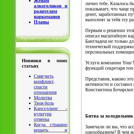
Жёнам
лично тебе. Казалось б
алкоголиков и
показывает, что чаще п
родителям
денег, заработанных пу
наркоманов
выполнят за тебя эту ра
Планы
Первым о решении это
описал масштабную кар
Бангладеш не только дл
технической поддержки,
персональных помощни
Новинки в моих
Услуги компании Your M
статьях
функций секретаря топ-
Смягчить
Представив, каково это
конфликт,
активности и составил
спасти
Константина Бочарског
отношения
Молитва
Твоя боль
Канселлинг -
культура
Битва за холодильник
отмены
Когда страшно
Замечали ли вы, что а
решать и
однообразием? В чем ж