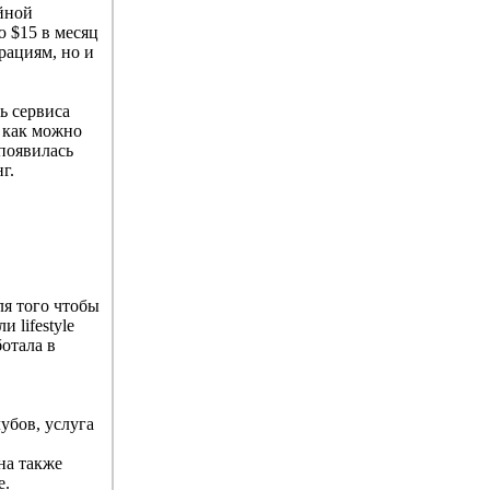
йной
 $15 в месяц
рациям, но и
ь сервиса
, как можно
 появилась
г.
ля того чтобы
 lifestyle
отала в
убов, услуга
на также
е.