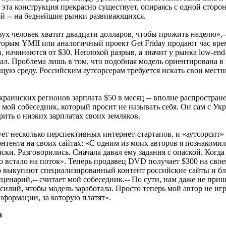
 эта конструкция прекрасно существует, опираясь с одной сторо
гой -- на беднейшие рынки развивающихся.
ух человек хватит двадцати долларов, чтобы прожить неделю»,-
оторым YMII или аналогичный проект Get Friday продают час вр
 начинаются от $30. Неплохой разрыв, а значит у рынка low-end
ал. Проблема лишь в том, что подобная модель ориентирована в
щую среду. Российским аутсорсерам требуется искать свои мест
краинских регионов зарплата $50 в месяц -- вполне распростран
т мой собеседник, который просит не называть себя. Он сам с Ук
ить о низких зарплатах своих земляков.
ет несколько перспективных интернет-стартапов, и «аутсорсит»
нтента на своих сайтах: «С одним из моих авторов я познакомилс
ки. Разговорились. Сначала давал ему задания с опаской. Когда
о встало на поток». Теперь продавец DVD получает $300 на сво
его выкупают специализированный контент российские сайты и бл
ценарий,-- считает мой собеседник.-- По сути, нам даже не при
илий, чтобы модель заработала. Просто теперь мой автор не игр
нформации, за которую платят».
а