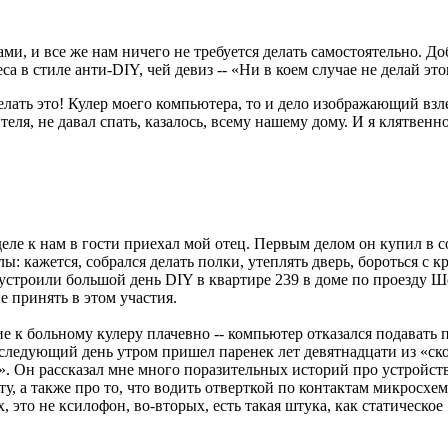
ми, и все же нам ничего не требуется делать самостоятельно. До
а в стиле анти-DIY, чей девиз -- «Ни в коем случае не делай это
лать это! Кулер моего компьютера, то и дело изображающий взл
теля, не давал спать, казалось, всему нашему дому. И я клятвенн
еле к нам в гости приехал мой отец. Первым делом он купил в 
ы: кажется, собрался делать полки, утеплять дверь, бороться с 
устроили большой день DIY в квартире 239 в доме по проезду Ш
е принять в этом участия.
е к больному кулеру плачевно -- компьютер отказался подавать 
а следующий день утром пришел паренек лет девятнадцати из «ск
 Он рассказал мне много поразительных историй про устройст
у, а также про то, что водить отверткой по контактам микросхем
, это не ксилофон, во-вторых, есть такая штука, как статическое