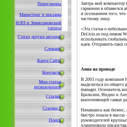
Завтра мой компьютер 
Переговоры
гармонии я обзавелся 
и осознанием того, что
Маркетинг и реклама
частному лицу.
НЛП и Эриксоновский
гипноз
«Эта статья о небольш
Del.icio.us под ником W
Стихи других авторов
использовать глобальны
идея. Отправить-таки с
Словари
Карта Сайта
Анна на проводе
Контакты
В 2003 году компания I
Мои статьи
выделиться из общего ря
неоконченное
manager. Основатель к
Бразилии, Индии и Анг
Ссылки
выполняющей самые ра
Ссылки 2
Начавшись как бизнес,
быстро пошла в массы -
руководителей крупных
Поиск
планировала предоставл