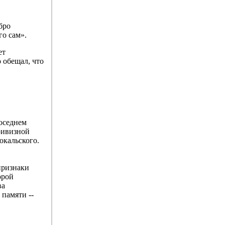
бро
го сам».
ет
о обещал, что
соседнем
кривизной
окальского.
признаки
орой
ва
 памяти --