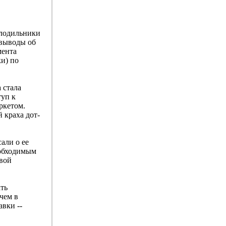
олодильники
 выводы об
мента
ки) по
 стала
туп к
ркетом.
 краха дот-
али о ее
еобходимым
ивой
ть
чем в
авки --