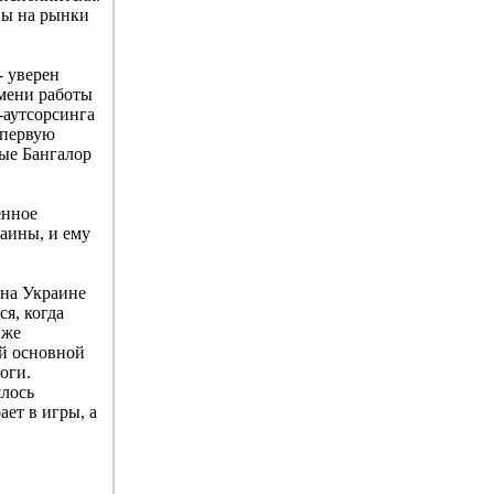
ны на рынки
- уверен
емени работы
-аутсорсинга
 первую
ные Бангалор
енное
раины, и ему
 на Украине
я, когда
 же
ей основной
оги.
шлось
ает в игры, а