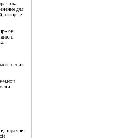
практика
менение для
й, которые
ир» он
ндию и
ужбы
 выполнения
дневной
емени
те, поражает
мой