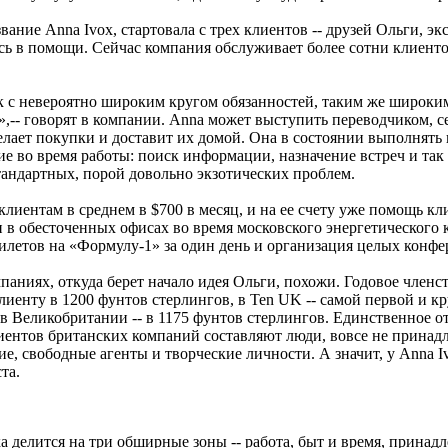
вание Anna Ivox, стартовала с трех клиентов -- друзей Ольги, эк
сь в помощи. Сейчас компания обслуживает более сотни клиенто
.
к с невероятно широким кругом обязанностей, таким же широким
,-- говорят в компании. Anna может выступить переводчиком, с
елает покупки и доставит их домой. Она в состоянии выполнять
 во время работы: поиск информации, назначение встреч и так 
тандартных, порой довольно экзотических проблем.
клиентам в среднем в $700 в месяц, и на ее счету уже помощь кл
 в обесточенных офисах во время московского энергетического 
билетов на «Формулу-1» за один день и организация целых конфе
аниях, откуда берет начало идея Ольги, похожи. Годовое членст
клиенту в 1200 фунтов стерлингов, в Ten UK -- самой первой и к
в Великобритании -- в 1175 фунтов стерлингов. Единственное о
иентов британских компаний составляют люди, вовсе не принад
е, свободные агенты и творческие личности. А значит, у Anna I
та.
а делится на три обширные зоны -- работа, быт и время, принад