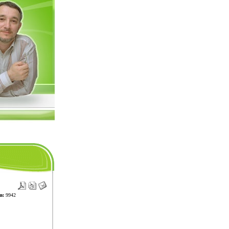
в:
9942