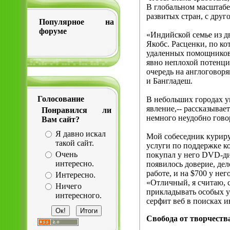
В глобальном масштабе
развитых стран, с дру
Популярное на
форуме
«Индийской семье из дв
Якобс. Расценки, по к
удаленных помощников,
явно неплохой потенци
очередь на англоговоря
и Бангладеш.
Голосование
В небольших городах у
явление,-- рассказывае
Понравился ли
немного неудобно говор
Вам сайт?
Я давно искал
Мой собеседник куриру
такой сайт.
услуги по поддержке ко
Очень
покупал у него DVD-дис
интересно.
появилось доверие, дел
работе, и на $700 у н
Интересно.
«Отличный, я считаю, с
Ничего
прикладывать особых ус
интересного.
серфит веб в поисках и
Свобода от творчеств