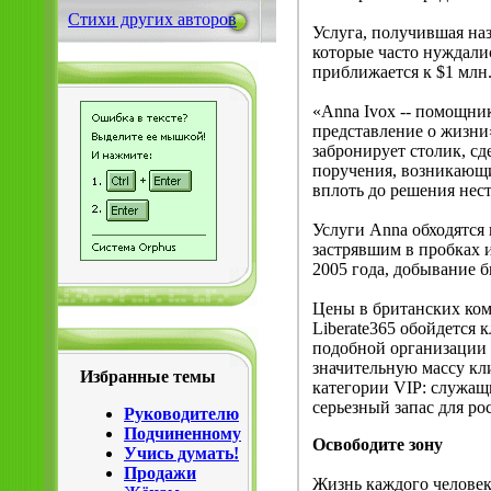
Стихи других авторов
Услуга, получившая наз
которые часто нуждали
приближается к $1 млн
«Anna Ivox -- помощни
представление о жизни»
забронирует столик, сд
поручения, возникающие
вплоть до решения нес
Услуги Anna обходятся 
застрявшим в пробках и
2005 года, добывание 
Цены в британских комп
Liberate365 обойдется 
подобной организации 
значительную массу кл
Избранные темы
категории VIP: служащи
серьезный запас для рос
Руководителю
Подчиненному
Освободите зону
Учись думать!
Продажи
Жизнь каждого человек