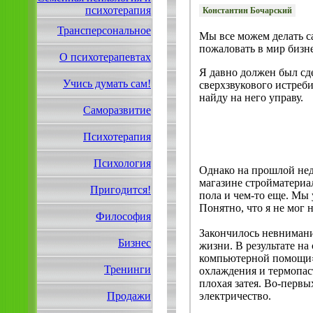
психотерапия
Константин Бочарский
Трансперсональное
Мы все можем делать са
пожаловать в мир бизнес
О психотерапевтах
Я давно должен был сде
Учись думать сам!
сверхзвукового истреби
найду на него управу.
Саморазвитие
Психотерапия
Психология
Однако на прошлой нед
магазине стройматериал
Пригодится!
пола и чем-то еще. Мы 
Понятно, что я не мог н
Философия
Закончилось невнимани
Бизнес
жизни. В результате н
компьютерной помощи».
Тренинги
охлаждения и термопаст
плохая затея. Во-первых
электричество.
Продажи