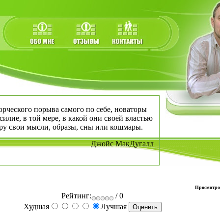
рческого порыва самого по себе, новаторы
илие, в той мере, в какой они своей властью
у свои мысли, образы, сны или кошмары.
Джойс МакДугалл
Просмотро
Рейтинг:
/ 0
Худшая
Лучшая