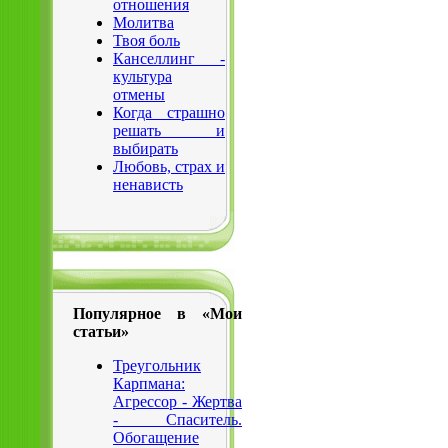
отношения
Молитва
Твоя боль
Канселлинг -
культура
отмены
Когда страшно
решать и
выбирать
Любовь, страх и
ненависть
Популярное в «Мои
статьи»
Треугольник
Карпмана:
Агрессор - Жертва
- Спаситель.
Обогащение