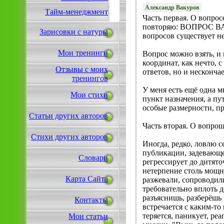
Александр Вакуров
Тайм-менеджмент
Часть первая. О вопрос
повторяю: ВОПРОС ВАЖ
Зарисовки с натуры
вопросов существует н
Мои тренинги
Вопрос можно взять, и 
координат, как нечто,
Отзывы с моих
ответов, но и несконч
тренингов
У меня есть ещё одна м
Мои стихи
пункт назначения, а пу
особые размерности, п
Статьи других авторов
Часть вторая. О вопро
Стихи других авторов
Иногда, редко, ловлю с
публикации, задевающе
Словари
регрессирует до дитято
нетерпение столь мощн
Карта Сайта
разжевали, сопроводили
требовательно вплоть д
разъяснишь, разберёшь 
Контакты
встречается с каким-то
теряется, паникует, ре
Мои статьи