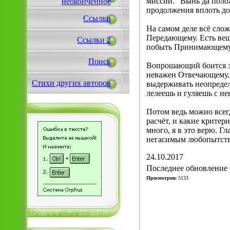
миссии. "Вынь да полож
неоконченное
продолжения вплоть до
Ссылки
На самом деле всё слож
Передающему. Есть вещ
Ссылки 2
побыть Принимающе
Поиск
Вопрошающий боится заб
неважен Отвечающему. 
Стихи других авторов
выдерживать неопределё
лелеешь и гуляешь с не
Потом ведь можно всег
расчёт, и какие критер
много, я в это верю. Г
негасимым любопытст
24.10.2017
Последнее обновление (
Просмотров:
5133