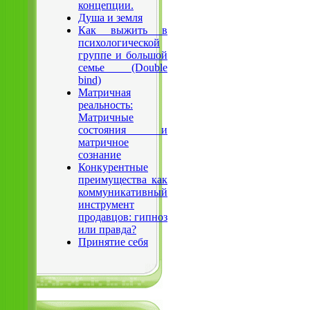
концепции.
Душа и земля
Как выжить в
психологической
группе и большой
семье (Double
bind)
Матричная
реальность:
Матричные
состояния и
матричное
сознание
Конкурентные
преимущества как
коммуникативный
инструмент
продавцов: гипноз
или правда?
Принятие себя