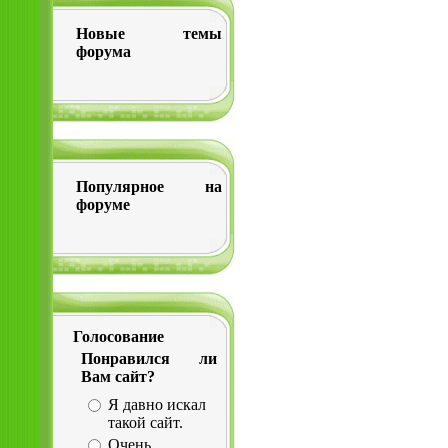
Новые темы
форума
Популярное на
форуме
Голосование
Понравился ли
Вам сайт?
Я давно искал
такой сайт.
Очень