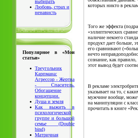
выбирать
которых никто в рекла
Любовь, страх и
ненависть
Того же эффекта (подр
«эллиптических сравн
наличие некоего станда
продукт дает больше, э
его сравнивают («больш
Популярное в «Мои
нечто неправдоподобно
статьи»
сознание, как правило,
этот вывод будет соотв
Треугольник
Карпмана:
Агрессор - Жертва
- Спаситель.
В рекламе электробритв
Обогащение
указывает на то, с как
концепции.
мужчине вообще, может
Душа и земля
на манипуляции с клас
Как выжить в
прочитать в книге «Рек
психологической
группе и большой
семье (Double
bind)
Матричная