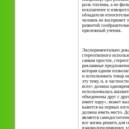
роль топлива, а не фил
искушеннее и изворотл
обладателя относитель
человек не воспримет э
развитой сообразительн
прилежный ученик.
Экспериментально доказ
стереотипного использ
самым простое, стереот
рекламные предложения
которая одним позволял
и использовать товар 
эту тему, и, в частнос
всех» должна одновреме
использовалась шахмат
объединены друг с друг
имеет пару», может выз
кажется на первых взгл
должна иметь место. Д
является самодостаточ
все жизнь решить для с
взаимодополняющих эле