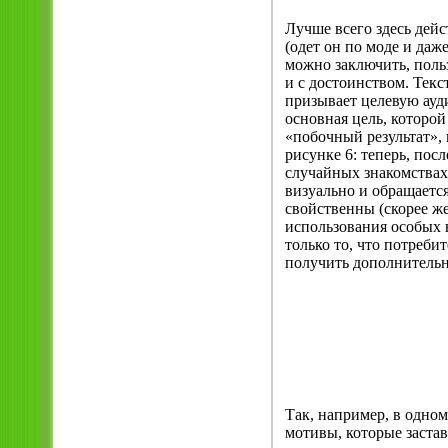
Лучше всего здесь де
(одет он по моде и даж
можно заключить, поль
и с достоинством. Тек
призывает целевую ауд
основная цель, которой
«побочный результат», 
рисунке 6: теперь, пос
случайных знакомствах
визуально и обращаетс
свойственны (скорее ж
использования особых 
только то, что потреби
получить дополнительн
Так, например, в одно
мотивы, которые заста