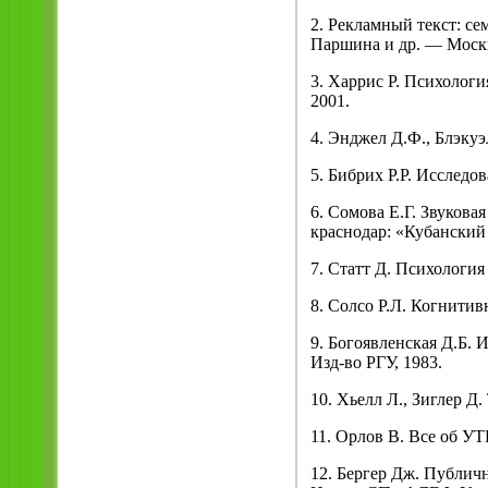
2. Рекламный текст: се
Паршина и др. — Москв
3. Харрис Р. Психолог
2001.
4. Энджел Д.Ф., Блэкуэ
5. Бибрих Р.Р. Исследо
6. Сомова Е.Г. Звукова
краснодар: «Кубанский 
7. Статт Д. Психология
8. Солсо Р.Л. Когнитив
9. Богоявленская Д.Б. 
Изд-во РГУ, 1983.
10. Хьелл Л., Зиглер Д
11. Орлов В. Все об У
12. Бергер Дж. Публич