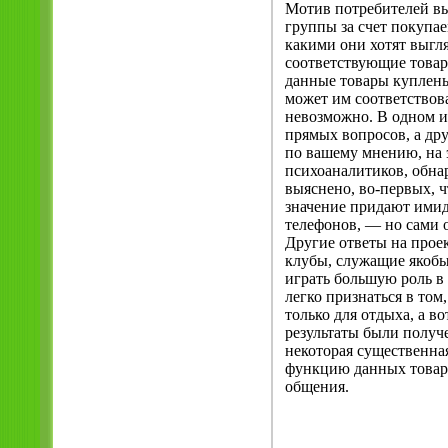
Мотив потребителей вы
группы за счет покупа
какими они хотят выгл
соответствующие товар
данные товары куплены 
может им соответствов
невозможно. В одном и
прямых вопросов, а др
по вашему мнению, на 
психоаналитиков, обна
выяснено, во-первых, ч
значение придают ими
телефонов, — но сами
Другие ответы на про
клубы, служащие якобы
играть большую роль в
легко признаться в том
только для отдыха, а в
результаты были получе
некоторая существенна
функцию данных товаро
общения.