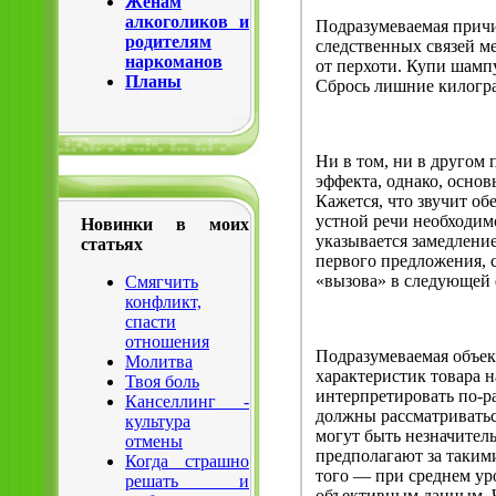
Жёнам
алкоголиков и
Подразумеваемая причи
родителям
следственных связей м
наркоманов
от перхоти. Купи шамп
Планы
Сбрось лишние килогра
Ни в том, ни в другом 
эффекта, однако, основ
Кажется, что звучит об
устной речи необходи
Новинки в моих
указывается замедлен
статьях
первого предложения,
«вызова» в следующей ф
Смягчить
конфликт,
спасти
отношения
Подразумеваемая объек
Молитва
характеристик товара 
Твоя боль
интерпретировать по-р
Канселлинг -
должны рассматриваться
культура
могут быть незначител
отмены
предполагают за таким
Когда страшно
того — при среднем ур
решать и
объективным данным. Ч