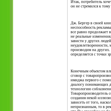
Итак, потребитель хочет
он не стремился к тому
Дж. Бергер в своей кн
неспособность рекламы
все равно продолжает в
не реальные изменения
зависти у других людей
неудовлетворенности, м
производим на других. 
определяется с точки з
Конечным объектом влия
сговор с товаропроизв
имиджа первого с помо
диалогу понимающих д
технологию соблазнен
Товаропроизводитель с
создания некой иллюзи
зависеть от того, наск
непризнанным, то в рек