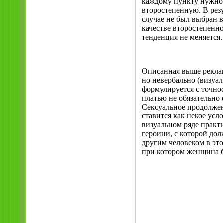
каждому пункту нужно 
второстепенную. В резу
случае не был выбран в
качестве второстепенно
тенденция не меняется.
Описанная выше реклам
но невербально (визуал
формулируется с точно
платью не обязательно о
Сексуальное продолжени
ставится как некое усл
визуальном ряде практи
героини, с которой до
другим человеком в это
при котором женщина бу