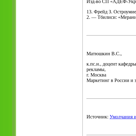
Изд-во СП «АДЕФ-Укра
13. Фрейд З. Остроумие
2. — Тбилиси: «Мерани
Матюшкин В.С.,
к.пс.н., доцент кафед
рекламы,
г. Москва
Маркетинг в России и з
Источник:
Умолчания и