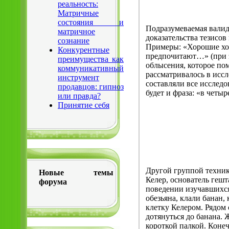
реальность:
Матричные
состояния и
Подразумеваемая валид
матричное
доказательства тезисов
сознание
Примеры: «Хорошие хо
Конкурентные
предпочитают…» (при э
преимущества как
облысения, которое пом
коммуникативный
рассматривалось в иссл
инструмент
составляли все исследо
продавцов: гипноз
будет и фраза: «в четыр
или правда?
Принятие себя
Другой группой техник
Новые темы
Келер, основатель геш
форума
поведении изучавшихся 
обезьяна, клали банан
клетку Келером. Рядом 
дотянуться до банана. 
короткой палкой. Конеч