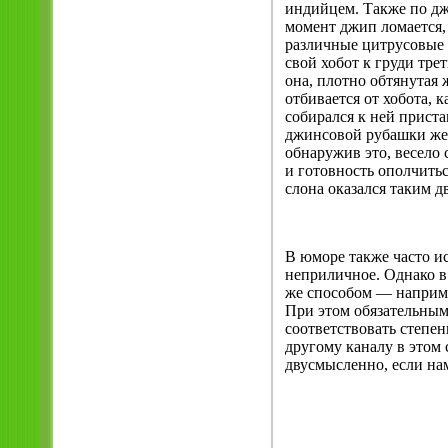
индийцем. Также по джу
момент джип ломается, 
различные цитрусовые 
свой хобот к груди тре
она, плотно обтянутая
отбивается от хобота, 
собирался к ней приста
джинсовой рубашки жев
обнаружив это, весело 
и готовность ополчитьс
слона оказался таким 
В юморе также часто и
неприличное. Однако в
же способом — например
При этом обязательным
соответствовать степен
другому каналу в этом
двусмысленно, если на