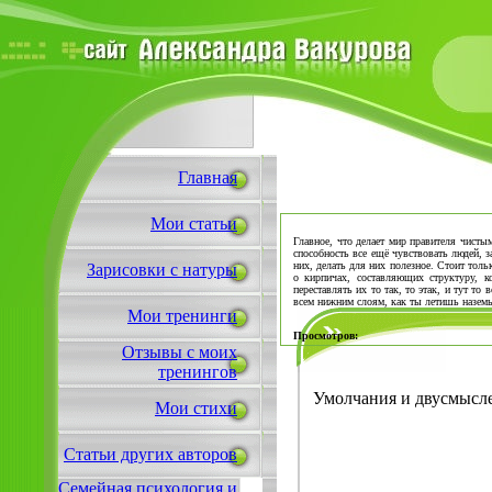
Главная
Мои статьи
Главное, что делает мир правителя чисты
способность все ещё чувствовать людей, з
них, делать для них полезное. Стоит толь
Зарисовки с натуры
о кирпичах, составляющих структуру, к
переставлять их то так, то этак, и тут то
всем нижним слоям, как ты летишь наземь
Мои тренинги
Просмотров:
Отзывы с моих
тренингов
Умолчания и двусмысле
Мои стихи
Статьи других авторов
Семейная психология и