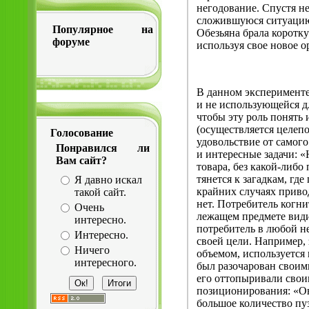
негодование. Спустя не
сложившуюся ситуацию,
Популярное на
Обезьяна брала коротку
форуме
используя свое новое ору
В данном эксперименте
и не использующейся дл
чтобы эту роль понять
(осуществляется целепо
Голосование
удовольствие от самог
Понравился ли
и интересные задачи: «
Вам сайт?
товара, без какой-либо
тянется к загадкам, гд
Я давно искал
крайних случаях привод
такой сайт.
нет. Потребитель когни
Очень
лежащем предмете види
интересно.
потребитель в любой н
Интересно.
своей цели. Например,
Ничего
объемом, используется
интересного.
был разочарован своим
его оттопыривали свои
позиционирования: «Он
большое количество пуз