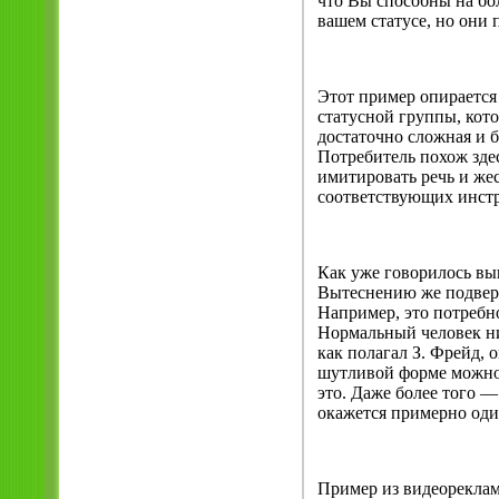
что Вы способны на бо
вашем статусе, но они 
Этот пример опирается 
статусной группы, кото
достаточно сложная и б
Потребитель похож здес
имитировать речь и же
соответствующих инстру
Как уже говорилось вы
Вытеснению же подверг
Например, это потребн
Нормальный человек ник
как полагал З. Фрейд, 
шутливой форме можно 
это. Даже более того —
окажется примерно оди
Пример из видеореклам