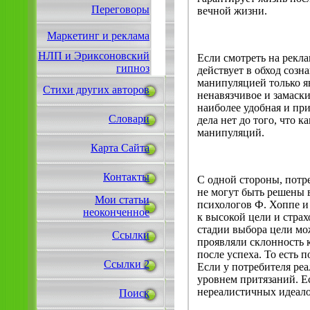
Переговоры
вечной жизни.
Маркетинг и реклама
НЛП и Эриксоновский
Если смотреть на рекла
гипноз
действует в обход созн
манипуляцией только я
Стихи других авторов
ненавязчивое и замаск
наиболее удобная и пр
Словари
дела нет до того, что 
манипуляций.
Карта Сайта
Контакты
С одной стороны, потр
не могут быть решены 
Мои статьи
психологов Ф. Хоппе и
неоконченное
к высокой цели и страх
стадии выбора цели мо
Ссылки
проявляли склонность
после успеха. То есть 
Ссылки 2
Если у потребителя реа
уровнем притязаний. Е
нереалистичных идеалов
Поиск