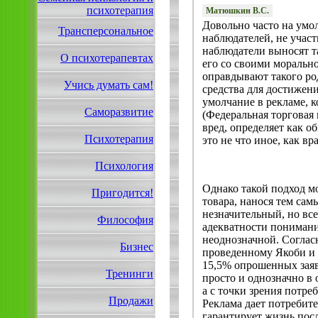
психотерапия
Матюшкин В.С.
Довольно часто на умо
Трансперсональное
наблюдателей, не учас
наблюдатели выносят т
О психотерапевтах
его со своими моральн
оправдывают такого ро
Учись думать сам!
средства для достижени
умолчание в рекламе, к
Саморазвитие
(Федеральная торговая
вред, определяет как 
Психотерапия
это не что иное, как вр
Психология
Однако такой подход м
Пригодится!
товара, нанося тем са
незначительный, но вс
Философия
адекватности понимани
неоднозначной. Соглас
Бизнес
проведенному Якоби и 
15,5% опрошенных заявил
Тренинги
просто и однозначно в
а с точки зрения потре
Продажи
Реклама дает потребите
гарантирует жизнь посл