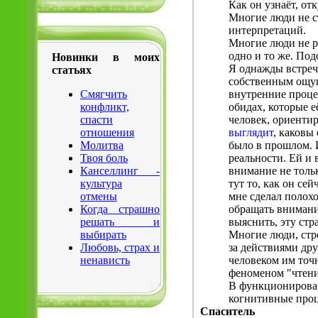
Как он узнаёт, отк
Многие люди не с
интерпретаций.
Многие люди не ра
одно и то же. По
Новинки в моих
Я однажды встреча
статьях
собственным ощущ
Смягчить
внутренние проце
конфликт,
обидах, которые е
спасти
человек, ориентир
отношения
выглядит
, каковы
Молитва
было в прошлом. И
Твоя боль
реальности. Ей и
Канселлинг -
внимание не тольк
культура
тут то, как он се
отмены
мне сделал полохо
Когда страшно
обращать внимани
решать и
выяснить, эту стр
выбирать
Многие люди, стр
Любовь, страх и
за действиями дру
ненависть
человеком им точн
феноменом "чтени
В функционирован
когнитивные проц
Спаситель