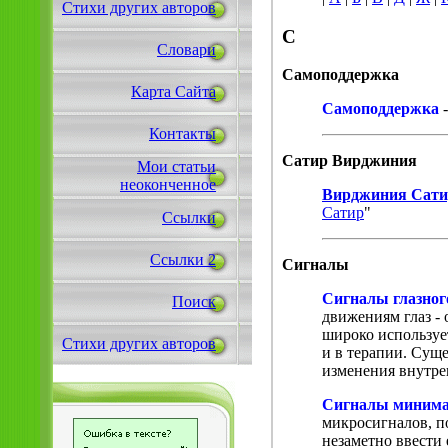
Стихи других авторов
С
Словари
Самоподдержка
Карта Сайта
Самоподдержка
-
Контакты
Сатир Вирджиния
Мои статьи
неоконченное
Вирджиния Сати
Сатир
"
Ссылки
Ссылки 2
Сигналы
Сигналы глазног
Поиск
движениям глаз -
широко используе
Стихи других авторов
и в терапии. Сущ
изменения внутре
Сигналы миним
микросигналов, п
незаметно ввести