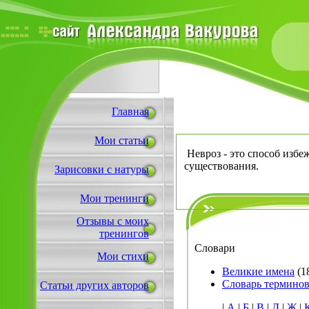
Главная
Мои статьи
Невроз - это способ избе
существования.
Зарисовки с натуры
Мои тренинги
Отзывы с моих
тренингов
Словари
Мои стихи
Великие имена
(1
Словарь термино
Статьи других авторов
|
А
|
Б
|
В
|
Д
|
Ж
|