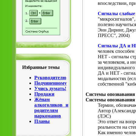
впоследствии, при
Сигналы слабые
"микросигналов",
полезно научиться
Энн Диринг, Джу
ПРЕСС", 2004)
Сигналы ДА и 
человек способен
НЕТ - сигналы ст
за человеком, а и
Избранные темы
индивидуального 
ДА и НЕТ - сигнал
Руководителю
модальностях (ес
Подчиненному
собственной "киб
Учись думать!
Продажи
Системы опознавания
Жёнам
Системы опознавания
алкоголиков и
Термин, обознача
родителям
Автор (Александр
наркоманов
(ЛЭС)
Планы
Это ответ на вопр
реальности на сте
Как именно челове