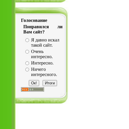
Голосование
Понравился ли
Вам сайт?
Я давно искал
такой сайт.
Очень
интересно.
Интересно.
Ничего
интересного.