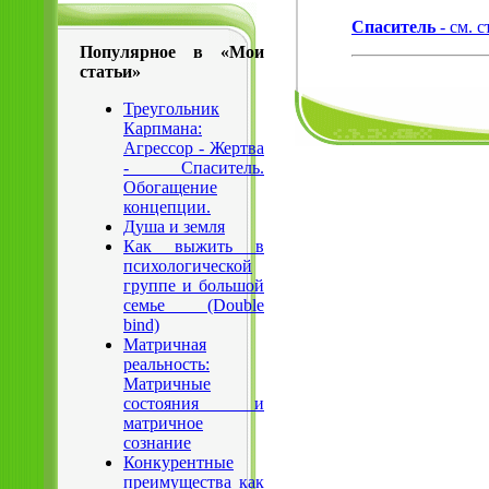
Спаситель
- см. 
Популярное в «Мои
статьи»
Треугольник
Карпмана:
Агрессор - Жертва
- Спаситель.
Обогащение
концепции.
Душа и земля
Как выжить в
психологической
группе и большой
семье (Double
bind)
Матричная
реальность:
Матричные
состояния и
матричное
сознание
Конкурентные
преимущества как