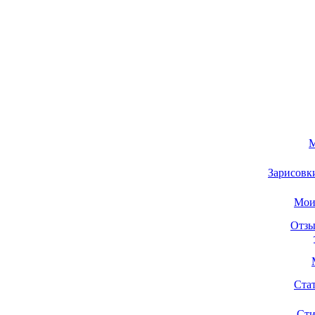
М
Зарисовк
Мои
Отзы
Ста
Сти