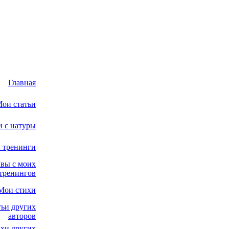
Главная
ои статьи
и с натуры
 тренинги
вы с моих
тренингов
Мои стихи
тьи других
авторов
хи других